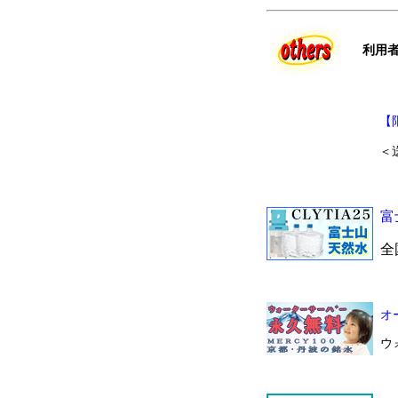
利用者
【
＜
富
全
オ
ウ