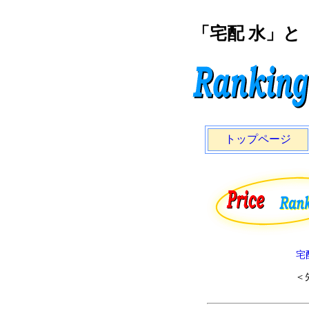
「宅配 水」
トップページ
宅
＜