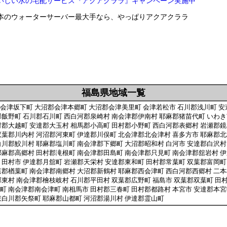
いしい水の宅配サービス『アクアクララ』キャンペーン実施中
本のウォーターサーバー最大手なら、やっぱりアクアクララ
福島県地域一覧
会津坂下町 大沼郡会津本郷町 大沼郡会津美里町 会津若松市 石川郡浅川町 安
郡飯野町 石川郡石川町 西白河郡泉崎村 南会津郡伊南村 耶麻郡猪苗代町 いわき
村郡大越町 安達郡大玉村 相馬郡小高町 田村郡小野町 西白河郡表郷村 岩瀬郡鏡
双葉郡川内村 河沼郡河東町 伊達郡川俣町 北会津郡北会津村 喜多方市 耶麻郡
白川郡鮫川村 耶麻郡塩川町 南会津郡下郷町 大沼郡昭和村 白河市 安達郡白沢村
耶麻郡高郷村 田村郡滝根町 南会津郡田島町 南会津郡只見町 南会津郡舘岩村 伊
 田村市 伊達郡月舘町 岩瀬郡天栄村 安達郡東和町 田村郡常葉町 双葉郡富岡町
葉郡楢葉町 南会津郡南郷村 大沼郡新鶴村 耶麻郡西会津町 西白河郡西郷村 二本
郡東村 南会津郡檜枝岐村 石川郡平田村 双葉郡広野町 福島市 双葉郡双葉町 田
町 南会津郡南会津町 南相馬市 田村郡三春町 田村郡都路村 本宮市 安達郡本宮
東白川郡矢祭町 耶麻郡山都町 河沼郡湯川村 伊達郡霊山町