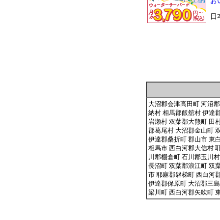
お
日
大沼郡会津高田町 河沼郡
納村 相馬郡飯舘村 伊達
岩瀬村 双葉郡大熊町 田
郡葛尾村 大沼郡金山町 
伊達郡桑折町 郡山市 東
相馬市 西白河郡大信村 
川郡棚倉町 石川郡玉川村
長沼町 双葉郡浪江町 双
市 耶麻郡磐梯町 西白河
伊達郡保原町 大沼郡三島
梁川町 西白河郡矢吹町 