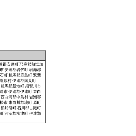
達郡安達町 耶麻郡熱塩加
市 安達郡岩代町 岩瀬郡
石町 相馬郡鹿島町 双葉
北塩原村 伊達郡国見町
 相馬郡新地町 須賀川市
達市 伊達郡伊達町 東白
 西白河郡中島村 岩瀬郡
松市 東白川郡塙町 原町
村郡船引町 石川郡古殿町
町 河沼郡柳津町 伊達郡